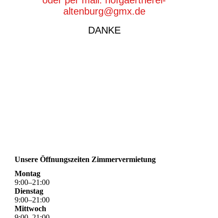
oder per mail: hofgaertnerei-
altenburg@gmx.de
DANKE
Unsere Öffnungszeiten Zimmervermietung
Montag
9
:
00
–
21
:
00
Dienstag
9
:
00
–
21
:
00
Mittwoch
9
:
00
–
21
:
00